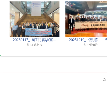
20260117_18江門實驗室...
20251219_《軌跡——華
共 15 張相片
共 9 張相片
©